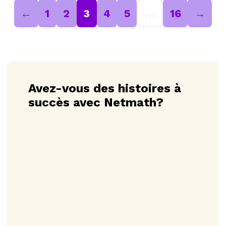
←
1
2
3
4
5
…
16
→
Avez-vous des histoires à
succès avec Netmath?