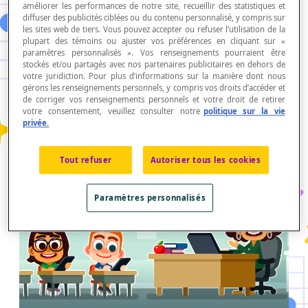
03.06.2022 | Scolab
améliorer les performances de notre site, recueillir des statistiques et
diffuser des publicités ciblées ou du contenu personnalisé, y compris sur
SOULIGNEZ LEURS EFFORTS
les sites web de tiers. Vous pouvez accepter ou refuser l’utilisation de la
AVEC DES CERTIFICATS
plupart des témoins ou ajuster vos préférences en cliquant sur «
paramètres personnalisés ». Vos renseignements pourraient être
PERSONNALISÉS!
stockés et/ou partagés avec nos partenaires publicitaires en dehors de
Soulignez les bons coups des élèves avec des
votre juridiction. Pour plus d’informations sur la manière dont nous
gérons les renseignements personnels, y compris vos droits d’accéder et
certificats personnalisés gratuits à télécharger.
de corriger vos renseignements personnels et votre droit de retirer
Profitez-en dès aujourdhui!
votre consentement, veuillez consulter notre
politique sur la vie
privée.
Continuez votre lecture
Tout refuser
Autoriser tous les cookies
Collections
Paramètres personnalisés