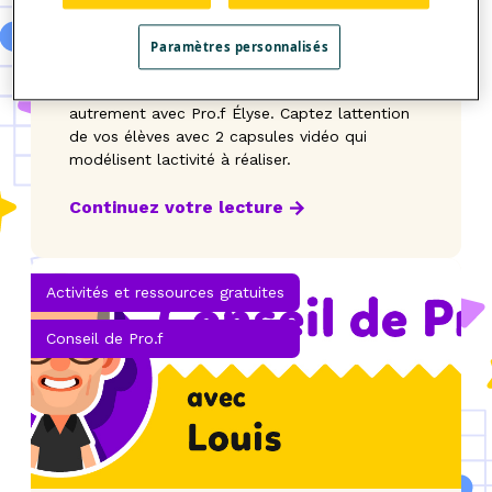
07.03.2023 | Scolab
PLUS COURT OU PLUS LONG?
Paramètres personnalisés
Variez votre enseignement en travaillant
autrement avec Pro.f Élyse. Captez lattention
de vos élèves avec 2 capsules vidéo qui
modélisent lactivité à réaliser.
Continuez votre lecture
Activités et ressources gratuites
Conseil de Pro.f