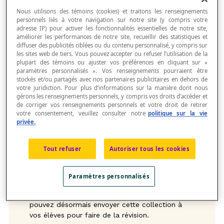
Nous utilisons des témoins (cookies) et traitons les renseignements
Chacune des collections proposées pour les 1re
personnels liés à votre navigation sur notre site (y compris votre
et 2e années permettra à vos élèves de revoir
adresse IP) pour activer les fonctionnalités essentielles de notre site,
les notions de leur niveau dans un
améliorer les performances de notre site, recueillir des statistiques et
environnement amusant qu’ils connaissent bien.
diffuser des publicités ciblées ou du contenu personnalisé, y compris sur
les sites web de tiers. Vous pouvez accepter ou refuser l’utilisation de la
plupart des témoins ou ajuster vos préférences en cliquant sur «
paramètres personnalisés ». Vos renseignements pourraient être
Afin de profiter de ces ressources, vous devez
stockés et/ou partagés avec nos partenaires publicitaires en dehors de
dupliquer la collection et la modifier pour en
votre juridiction. Pour plus d’informations sur la manière dont nous
faire une
collection personnalisée
. Voici
gérons les renseignements personnels, y compris vos droits d’accéder et
comment faire :
de corriger vos renseignements personnels et votre droit de retirer
votre consentement, veuillez consulter notre
politique sur la vie
Sélectionnez la collection correspondant à
privée.
votre niveau scolaire.
Connectez-vous à votre compte Netmath.
Tout refuser
Autoriser tous les cookies
Appuyez sur le bouton
Dupliquer cette
collection
.
Paramètres personnalisés
Appuyez sur le bouton
Ouvrir la collection
.
Et voilà! Maintenant, c'est à vous de jouer. Vous
pouvez désormais envoyer cette collection à
vos élèves pour faire de la révision.