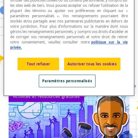
21.01.2020 | Simon Lavallée
diffuser des publicités ciblées ou du contenu personnalisé, y compris sur
les sites web de tiers. Vous pouvez accepter ou refuser l’utilisation de la
SIMON SE DEMANDE …
plupart des témoins ou ajuster vos préférences en cliquant sur «
paramètres personnalisés ». Vos renseignements pourraient être
COMMENT CRÉER UN JEU DE
stockés et/ou partagés avec nos partenaires publicitaires en dehors de
DOMINOS
votre juridiction. Pour plus d’informations sur la manière dont nous
gérons les renseignements personnels, y compris vos droits d’accéder et
Temps de lecture : 5 minutes Je veux créer
de corriger vos renseignements personnels et votre droit de retirer
mon propre jeu de dominos! La première
votre consentement, veuillez consulter notre
politique sur la vie
question que je me pose, cest: Combien de
privée.
dominos je vais avoir à la fin? Il y a une bonne
différence entr
Tout refuser
Autoriser tous les cookies
Continuez votre lecture
Paramètres personnalisés
Activités et ressources gratuites