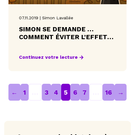
07.11.2019 | Simon Lavallée
SIMON SE DEMANDE …
COMMENT ÉVITER L’EFFET
D’ACCORDÉON DE VOITURES
Continuez votre lecture
←
1
…
3
4
5
6
7
…
16
→