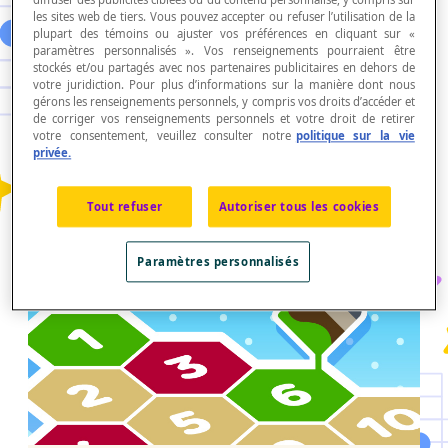
05.01.2023 | Scolab
les sites web de tiers. Vous pouvez accepter ou refuser l’utilisation de la
ON RÉNOVE!
plupart des témoins ou ajuster vos préférences en cliquant sur «
paramètres personnalisés ». Vos renseignements pourraient être
stockés et/ou partagés avec nos partenaires publicitaires en dehors de
Mesurer des longueurs et des aires, et arrondir
votre juridiction. Pour plus d’informations sur la manière dont nous
gérons les renseignements personnels, y compris vos droits d’accéder et
et multiplier des nombres naturels et décimaux
de corriger vos renseignements personnels et votre droit de retirer
pour déterminer si le projet de rénovation pour
votre consentement, veuillez consulter notre
politique sur la vie
la classe pourra être réalisé.
privée.
Continuez votre lecture
Tout refuser
Autoriser tous les cookies
Paramètres personnalisés
Pour aller plus loin