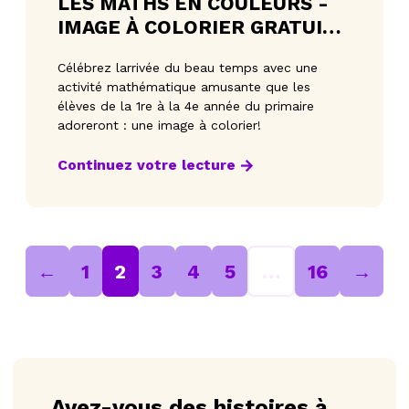
LES MATHS EN COULEURS -
IMAGE À COLORIER GRATUITE
(1RE À 4E ANNÉE)
Célébrez larrivée du beau temps avec une
activité mathématique amusante que les
élèves de la 1re à la 4e année du primaire
adoreront : une image à colorier!
Continuez votre lecture
←
1
2
3
4
5
…
16
→
Avez-vous des histoires à