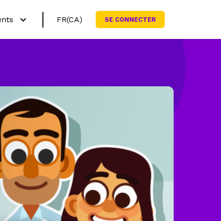
ents
FR(CA)
SE CONNECTER
English (CA)
rquoi Netmath?
English (US)
yez nos activités
grammes scolaires
nner ma famille