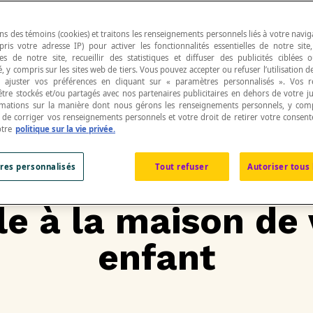
ns des témoins (cookies) et traitons les renseignements personnels liés à votre navig
pris votre adresse IP) pour activer les fonctionnalités essentielles de notre site
s de notre site, recueillir des statistiques et diffuser des publicités ciblées
, y compris sur les sites web de tiers. Vous pouvez accepter ou refuser l’utilisation d
 ajuster vos préférences en cliquant sur « paramètres personnalisés ». Vos 
être stockés et/ou partagés avec nos partenaires publicitaires en dehors de votre ju
rmations sur la manière dont nous gérons les renseignements personnels, y comp
t de corriger vos renseignements personnels et votre droit de retirer votre consent
otre
politique sur la vie privée.
res personnalisés
Tout refuser
Autoriser tous 
ières étapes pou
le à la maison de
enfant