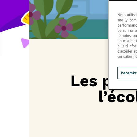
Nous utiliso
site (y com
performance
personnalisé
témoins ou
pourraient 
plus d’info
d’accéder e
consulter n
Paramèt
Les prem
l’éco