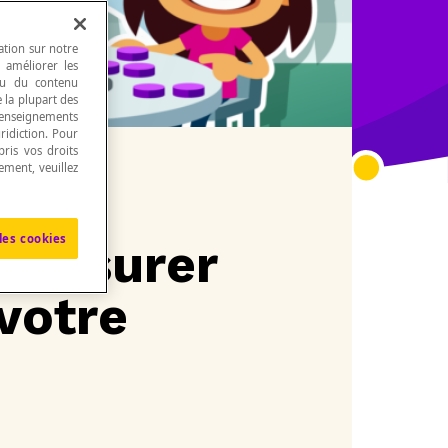
ation sur notre
, améliorer les
 ou du contenu
e la plupart des
renseignements
ridiction. Pour
ris vos droits
ement, veuillez
les cookies
r assurer
 votre