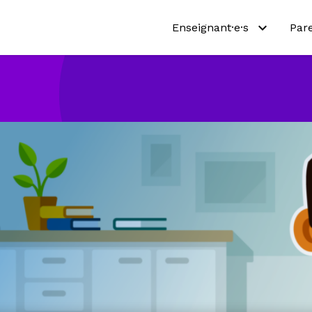
Enseignant·e·s
Par
Pourquoi Netmath?
Pou
Essayez nos activités
Essa
Programmes scolaires
Pro
Ressources pédagogiques
Abo
Tarifs