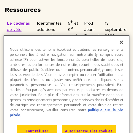
Ressources
e
Le cadenas
Identifier les
5
et
Pro.f
13
e
de vélo
additions
6
Jean-
septembre
avec retenue
année
François
2022
et les
soustractions
Nous utilisons des témoins (cookies) et traitons les renseignements
avec
personnels liés à votre navigation sur notre site (y compris votre
adresse IP) pour activer les fonctionnalités essentielles de notre site,
emprunt
améliorer les performances de notre site, recueillir des statistiques et
dans une
diffuser des publicités ciblées ou du contenu personnalisé, y compris sur
liste pour
les sites web de tiers. Vous pouvez accepter ou refuser l’utilisation de la
déterminer le
plupart des témoins ou ajuster vos préférences en cliquant sur «
paramètres personnalisés ». Vos renseignements pourraient être
code d’un
stockés et/ou partagés avec nos partenaires publicitaires en dehors de
cadenas.
votre juridiction. Pour plus d’informations sur la manière dont nous
gérons les renseignements personnels, y compris vos droits d’accéder et
e
Lampes et
Dessiner des
5
et
Pro.f
6 octobre
de corriger vos renseignements personnels et votre droit de retirer
e
votre consentement, veuillez consulter notre
politique sur la vie
zone de
angles afin
6
Louis
2022
privée.
détection
de visualiser
année
la zone de
détection de
Tout refuser
Autoriser tous les cookies