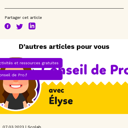
Partager cet article
D’autres articles pour vous
ctivités et ressources gratuites
onseil de Pro.f
07.03.2023 | Scolab