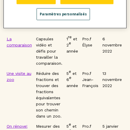
lampes
extérieures à
Paramètres personnalisés
détecteurs
de
mouvements.
re
La
Capsules
1
et
Pro.f
6
e
comparaison
vidéo et
2
Élyse
novembre
défis pour
année
2022
travailler la
comparaison.
e
Une visite au
Réduire des
5
et
Pro.f
13
e
zoo
fractions et
6
Jean-
novembre
trouver des
année
François
2022
fractions
équivalentes
pour trouver
son chemin
dans un zoo.
e
On rénove!
Mesurer des
5
et
Pro.f
5 janvier