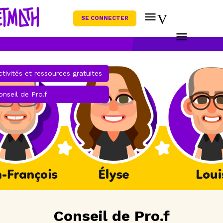
SE CONNECTER
ctivités et ressources gratuites
onseil de Pro.f
Conseil de Pro.f