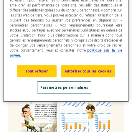
adresse IP) pour activer les fonctionnalités essentielles de notre site,
restaurer un nouvel élément de la cité de
améliorer les performances de notre site, recueillir des statistiques et
Mathlantis.
diffuser des publicités ciblées ou du contenu personnalisé, y compris sur
les sites web de tiers. Vous pouvez accepter ou refuser l’utilisation de la
plupart des témoins ou ajuster vos préférences en cliquant sur «
Les élèves vont mettre leurs connaissances à
paramètres personnalisés ». Vos renseignements pourraient être
rude épreuve dans cette nouvelle mission
stockés et/ou partagés avec nos partenaires publicitaires en dehors de
votre juridiction. Pour plus d’informations sur la manière dont nous
Netmaths. Ils doivent notamment analyser
gérons les renseignements personnels, y compris vos droits d’accéder et
des graphiques pour un vendeur de crème
de corriger vos renseignements personnels et votre droit de retirer
molle, interpréter des graphiques pour un
votre consentement, veuillez consulter notre
politique sur la vie
fleuriste, explorer une carte avec un passant
privée.
déboussolé et calculer des pourcentages
pour un livreur de marchandises. Chaque fois
Tout refuser
Autoriser tous les cookies
que les élèves réussissent une tâche, ils
récupèrent des parties du document révélant
la formule.
Paramètres personnalisés