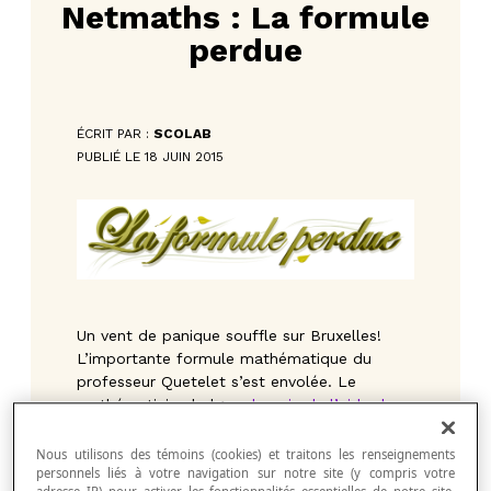
Netmaths : La formule
perdue
ÉCRIT PAR :
SCOLAB
PUBLIÉ LE 18 JUIN 2015
Un vent de panique souffle sur Bruxelles!
L’importante formule mathématique du
professeur Quetelet s’est envolée. Le
mathématicien belge a
besoin de l’aide des
élèves pour la retrouver
. Cette mission
d’analyse et d’interprétation graphique
Nous utilisons des témoins (cookies) et traitons les renseignements
permettra aux Netmathématiciens de
personnels liés à votre navigation sur notre site (y compris votre