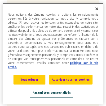
Lorsque Mathieu dessine, il a en tête la
plateforme éducative qu’il aurait rêvé d’avoir
Nous utilisons des témoins (cookies) et traitons les renseignements
étant jeune élève. Un monde d’aventures et
personnels liés à votre navigation sur notre site (y compris votre
adresse IP) pour activer les fonctionnalités essentielles de notre site,
d’énigmes, où le jeu et le plaisir sont au
améliorer les performances de notre site, recueillir des statistiques et
centre de l’apprentissage. «Je cherche à
diffuser des publicités ciblées ou du contenu personnalisé, y compris sur
stimuler leur intérêt en créant un univers
les sites web de tiers. Vous pouvez accepter ou refuser l’utilisation de la
coloré, dynamique et ludique. Le tout pour
plupart des témoins ou ajuster vos préférences en cliquant sur «
paramètres personnalisés ». Vos renseignements pourraient être
rendre une matière parfois mal-aimée en
stockés et/ou partagés avec nos partenaires publicitaires en dehors de
quelque chose d’amusant.», explique notre
votre juridiction. Pour plus d’informations sur la manière dont nous
illustrateur.
gérons les renseignements personnels, y compris vos droits d’accéder et
de corriger vos renseignements personnels et votre droit de retirer
votre consentement, veuillez consulter notre
politique sur la vie
privée.
Tout refuser
Autoriser tous les cookies
Paramètres personnalisés