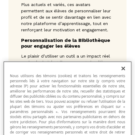
Plus actuels et variés, ces avatars
permettent aux élèves de personnaliser leur
profil et de se sentir davantage en lien avec
notre plateforme d’apprentissage, tout en
renforçant leur motivation et engagement.
Personnalisation de la Bibliothèque
pour engager les élèves
Le plaisir d’utiliser un outil a un impact réel
sur la régularité et l’engagement des élèves.
Les avatars apportent une touche de
légèreté et de motivation, tout en restant
Nous utilisons des témoins (cookies) et traitons les renseignements
personnels liés à votre navigation sur notre site (y compris votre
discrets pour ne pas détourner l’attention
adresse IP) pour activer les fonctionnalités essentielles de notre site,
des apprentissages.
améliorer les performances de notre site, recueillir des statistiques et
Même cette personnalisation légère
diffuser des publicités ciblées ou du contenu personnalisé, y compris sur
les sites web de tiers. Vous pouvez accepter ou refuser l’utilisation de la
contribue à renforcer le sentiment
plupart des témoins ou ajuster vos préférences en cliquant sur «
d’appartenance des élèves et leur adhésion
paramètres personnalisés ». Vos renseignements pourraient être
à la plateforme d’apprentissage.
stockés et/ou partagés avec nos partenaires publicitaires en dehors de
votre juridiction. Pour plus d’informations sur la manière dont nous
gérons les renseignements personnels, y compris vos droits d’accéder et
de corriger vos renseignements personnels et votre droit de retirer