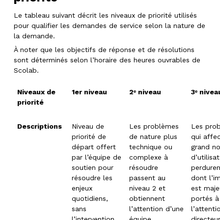
Le tableau suivant décrit les niveaux de priorité utilisés
pour qualifier les demandes de service selon la nature de
la demande.
À noter que les objectifs de réponse et de résolutions
sont déterminés selon l’horaire des heures ouvrables de
Scolab.
Niveaux de
1er niveau
2ᵉ niveau
3ᵉ nivea
priorité
Descriptions
Niveau de
Les problèmes
Les pro
priorité de
de nature plus
qui affe
départ offert
technique ou
grand n
par l’équipe de
complexe à
d’utilisa
soutien pour
résoudre
perduren
résoudre les
passent au
dont l’i
enjeux
niveau 2 et
est maje
quotidiens,
obtiennent
portés à
sans
l’attention d’une
l’attenti
l’intervention
équipe
directeu