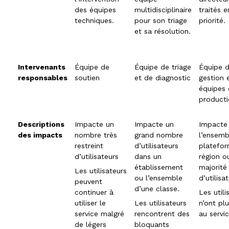
des équipes
multidisciplinaire
traités e
techniques.
pour son triage
priorité.
et sa résolution.
Intervenants
Équipe de
Équipe de triage
Équipe 
responsables
soutien
et de diagnostic
gestion 
équipes
product
Descriptions
Impacte un
Impacte un
Impacte
des impacts
nombre très
grand nombre
l’ensemb
restreint
d’utilisateurs
platefor
d’utilisateurs
dans un
région o
établissement
majorité
Les utilisateurs
ou l’ensemble
d’utilisa
peuvent
d’une classe.
continuer à
Les utili
utiliser le
Les utilisateurs
n’ont pl
service malgré
rencontrent des
au servi
de légers
bloquants