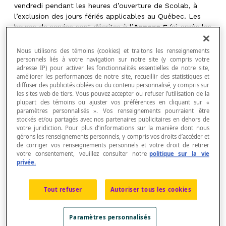
vendredi pendant les heures d’ouverture de Scolab, à
l’exclusion des jours fériés applicables au Québec. Les
heures de service sont décrites à l’
Annexe C
(ci-après les
«
Heures de services
»).
Nous utilisons des témoins (cookies) et traitons les renseignements
personnels liés à votre navigation sur notre site (y compris votre
2.4
Classification par niveau de priorité
. Les
adresse IP) pour activer les fonctionnalités essentielles de notre site,
Défaillances sont classées par Scolab en fonction de la
améliorer les performances de notre site, recueillir des statistiques et
diffuser des publicités ciblées ou du contenu personnalisé, y compris sur
gravité de l’impact sur l’utilisation de l’Application, selon
les sites web de tiers. Vous pouvez accepter ou refuser l’utilisation de la
le tableau de l’
Annexe B
. Le Client comprend et accepte
plupart des témoins ou ajuster vos préférences en cliquant sur «
que la classification de la priorité des demandes sera
paramètres personnalisés ». Vos renseignements pourraient être
déterminée par Scolab à sa seule discrétion.
stockés et/ou partagés avec nos partenaires publicitaires en dehors de
votre juridiction. Pour plus d’informations sur la manière dont nous
gérons les renseignements personnels, y compris vos droits d’accéder et
de corriger vos renseignements personnels et votre droit de retirer
votre consentement, veuillez consulter notre
politique sur la vie
3.Obligations du client
privée.
3.1
Contact de soutien.
Chaque qui se procure des
licences de Scolab pour les distribuer à des Utilisateurs
Tout refuser
Autoriser tous les cookies
(ci-après le «
Client
») doit identifier trois (3) personnes-
ressources au sein de sa propre équipe, soit une
Paramètres personnalisés
ressource technique, une pédagogique et une