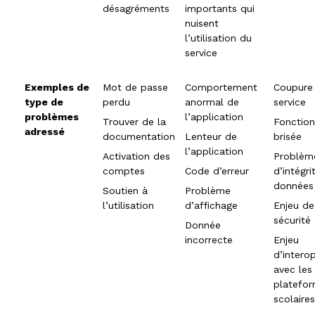
désagréments
importants qui
nuisent
l’utilisation du
service
Exemples de
Mot de passe
Comportement
Coupure
type de
perdu
anormal de
service
problèmes
l’application
Trouver de la
Fonction
adressé
documentation
Lenteur de
brisée
l’application
Activation des
Problèm
comptes
Code d’erreur
d’intégri
données
Soutien à
Problème
l’utilisation
d’affichage
Enjeu de
sécurité
Donnée
incorrecte
Enjeu
d’interop
avec les
platefo
scolaires